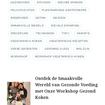
GEZONDHEID
KRUIDEN
NIEUWE SMAKEN
PEULVRUCHTEN
PLANTAARDIGE GASTRONOMIE
RESERVEER
SEITAN
SEIZOEN
SMAAKVOLLE WERELD
SOCIALE ERVARING
SPECERIJEN
TECHNIEKEN
TOFU
VARIATIE
VEGETARISCH KOKEN
VEGETARISCHE RECEPTEN
VERSE GROENTEN
VERVANG VLEES
WELZIJN
WORKSHOP
WORKSHOP VEGETARISCH KOKEN
Berichtnavigatie
Ontdek de Smaakvolle
Wereld van Gezonde Voeding
met Onze Workshop Gezond
Koken