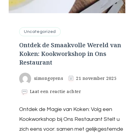
Uncategorized
Ontdek de Smaakvolle Wereld van
Koken: Kookworkshop in Ons
Restaurant
simongoyens
21 november 2025
op
Laat een reactie achter
Ontdek
de
Ontdek de Magie van Koken: Volg een
Smaakvolle
Wereld
Kookworkshop bij Ons Restaurant Stelt u
van
Koken:
zich eens voor: samen met gelijkgestemde