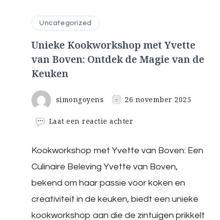
Uncategorized
Unieke Kookworkshop met Yvette
van Boven: Ontdek de Magie van de
Keuken
simongoyens
26 november 2025
op
Laat een reactie achter
Unieke
Kookworkshop
Kookworkshop met Yvette van Boven: Een
met
Yvette
Culinaire Beleving Yvette van Boven,
van
Boven:
bekend om haar passie voor koken en
Ontdek
creativiteit in de keuken, biedt een unieke
de
Magie
kookworkshop aan die de zintuigen prikkelt