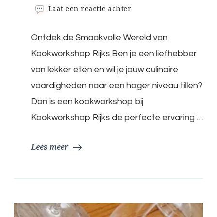
op
Laat een reactie achter
Ontdek
de
Ontdek de Smaakvolle Wereld van
Kunst
van
Kookworkshop Rijks Ben je een liefhebber
Koken
bij
van lekker eten en wil je jouw culinaire
Kookworkshop
vaardigheden naar een hoger niveau tillen?
Rijks
in
Dan is een kookworkshop bij
Antwerpen
Kookworkshop Rijks de perfecte ervaring …
Lees meer