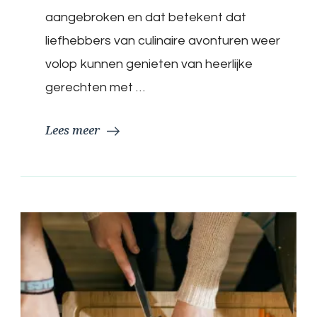
Kookworkshop
aangebroken en dat betekent dat
Wild
voor
liefhebbers van culinaire avonturen weer
Culinaire
volop kunnen genieten van heerlijke
Avonturiers
gerechten met …
Lees meer