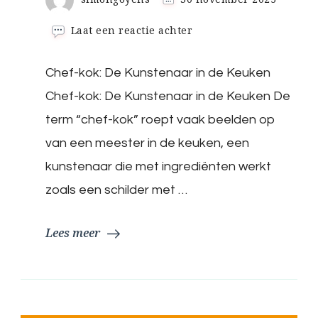
op
Laat een reactie achter
De
Essentie
Chef-kok: De Kunstenaar in de Keuken
van
een
Chef-kok: De Kunstenaar in de Keuken De
Chef-
kok:
term “chef-kok” roept vaak beelden op
Meester
van een meester in de keuken, een
in
de
kunstenaar die met ingrediënten werkt
Keuken
zoals een schilder met …
Lees meer