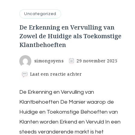
Uncategorized
De Erkenning en Vervulling van
Zowel de Huidige als Toekomstige
Klantbehoeften
simongoyens
29 november 2025
op
Laat een reactie achter
De
Erkenning
De Erkenning en Vervulling van
en
Vervulling
Klantbehoeften De Manier waarop de
van
Zowel
Huidige en Toekomstige Behoeften van
de
Klanten worden Erkend en Vervuld In een
Huidige
als
steeds veranderende markt is het