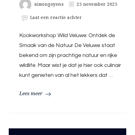
simongoyens
25 november 2025
op
Laat een reactie achter
Ontdek
de
Kookworkshop Wild Veluwe: Ontdek de
Smaak
van
Smaak van de Natuur De Veluwe staat
de
Natuur:
bekend om zijn prachtige natuur en rijke
Kookworkshop
wildlife. Maar wist je dat je hier ook culinair
Wild
Veluwe
kunt genieten van al het lekkers dat …
Lees meer