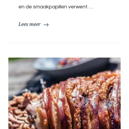
van
en de smaakpapillen verwent. …
de
Keuken
Lees meer