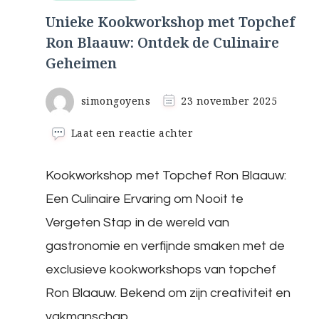
Unieke Kookworkshop met Topchef
Ron Blaauw: Ontdek de Culinaire
Geheimen
simongoyens
23 november 2025
op
Laat een reactie achter
Unieke
Kookworkshop
Kookworkshop met Topchef Ron Blaauw:
met
Topchef
Een Culinaire Ervaring om Nooit te
Ron
Blaauw:
Vergeten Stap in de wereld van
Ontdek
gastronomie en verfijnde smaken met de
de
Culinaire
exclusieve kookworkshops van topchef
Geheimen
Ron Blaauw. Bekend om zijn creativiteit en
vakmanschap, …