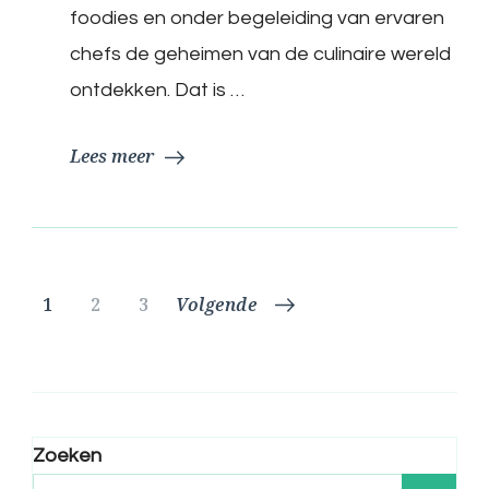
Kookworkshop
foodies en onder begeleiding van ervaren
in
Ons
chefs de geheimen van de culinaire wereld
Restaurant
ontdekken. Dat is …
Lees meer
Berichtnavigatie
Pagina
Pagina
Pagina
1
2
3
Volgende
Zoeken