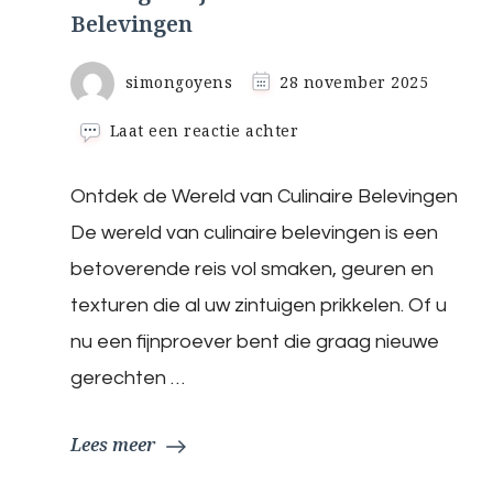
Belevingen
simongoyens
28 november 2025
op
Laat een reactie achter
Verrijk
uw
Ontdek de Wereld van Culinaire Belevingen
Zintuigen
met
De wereld van culinaire belevingen is een
Onvergetelijke
Culinaire
betoverende reis vol smaken, geuren en
Belevingen
texturen die al uw zintuigen prikkelen. Of u
nu een fijnproever bent die graag nieuwe
gerechten …
Lees meer