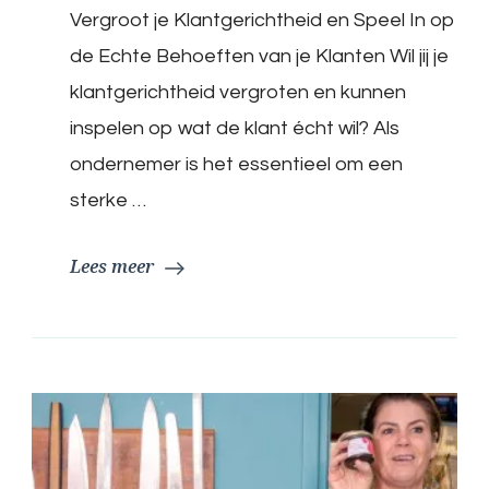
Vergroot je Klantgerichtheid en Speel In op
effectief
inspelen
de Echte Behoeften van je Klanten Wil jij je
op
wat
klantgerichtheid vergroten en kunnen
de
inspelen op wat de klant écht wil? Als
klant
écht
ondernemer is het essentieel om een
wil
sterke …
en
je
klantgerichtheid
Lees meer
vergroten?