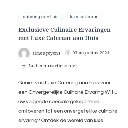
catering aan huis
luxe cateraar
Exclusieve Culinaire Ervaringen
met Luxe Cateraar aan Huis
simongoyens
07 augustus 2024
op
Laat een reactie achter
Exclusieve
Culinaire
Geniet van Luxe Catering aan Huis voor
Ervaringen
met
een Onvergetelijke Culinaire Ervaring Wilt u
Luxe
Cateraar
uw volgende speciale gelegenheid
aan
omtoveren tot een onvergetelijke culinaire
Huis
ervaring? Ontdek de wereld van luxe