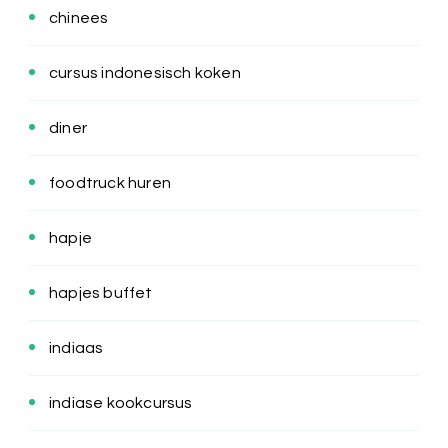
chinees
cursus indonesisch koken
diner
foodtruck huren
hapje
hapjes buffet
indiaas
indiase kookcursus