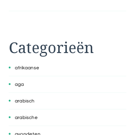
Categorieën
afrikaanse
aga
arabisch
arabische
avondeten