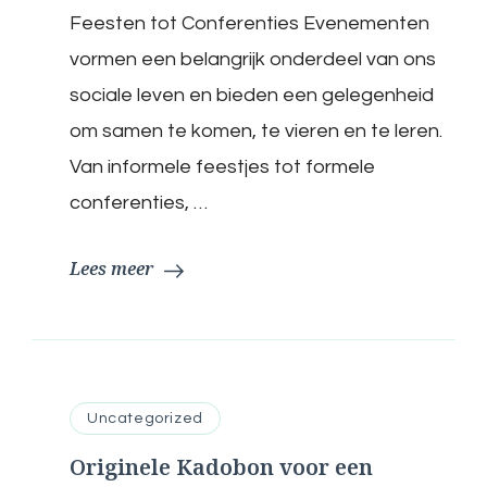
van
Feesten tot Conferenties Evenementen
Verschillende
Evenementen:
vormen een belangrijk onderdeel van ons
Feesten,
sociale leven en bieden een gelegenheid
Conferenties
en
om samen te komen, te vieren en te leren.
Meer!
Van informele feestjes tot formele
conferenties, …
Lees meer
Uncategorized
Originele Kadobon voor een