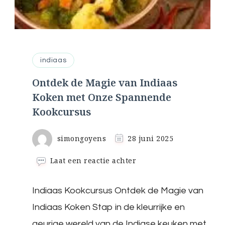
indiaas
Ontdek de Magie van Indiaas
Koken met Onze Spannende
Kookcursus
simongoyens
28 juni 2025
op
Laat een reactie achter
Ontdek
de
Indiaas Kookcursus Ontdek de Magie van
Magie
van
Indiaas Koken Stap in de kleurrijke en
Indiaas
Koken
geurige wereld van de Indiase keuken met