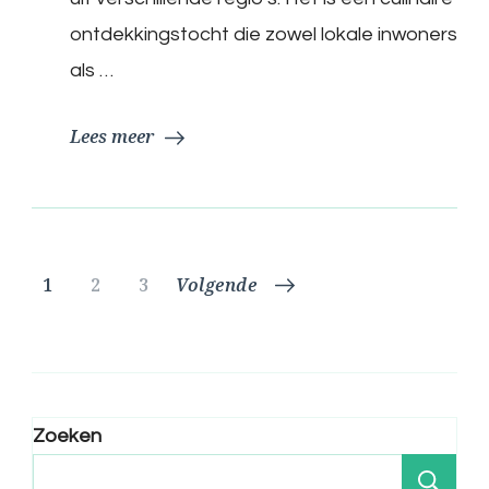
ontdekkingstocht die zowel lokale inwoners
als …
Lees meer
Berichtnavigatie
Pagina
Pagina
Pagina
1
2
3
Volgende
Zoeken
Zo