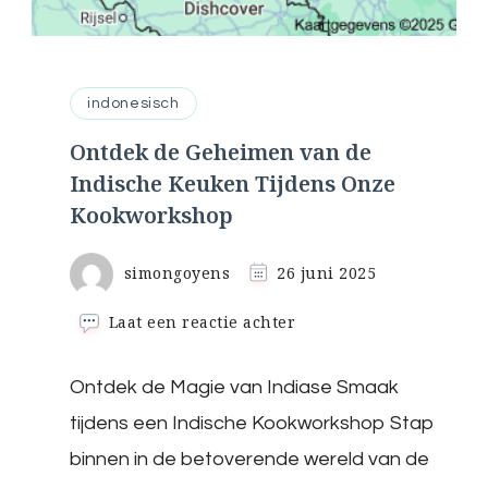
indonesisch
Ontdek de Geheimen van de
Indische Keuken Tijdens Onze
Kookworkshop
simongoyens
26 juni 2025
op
Laat een reactie achter
Ontdek
de
Ontdek de Magie van Indiase Smaak
Geheimen
van
tijdens een Indische Kookworkshop Stap
de
Indische
binnen in de betoverende wereld van de
Keuken