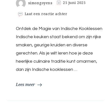
simongoyens
25 juni 2025
op
Laat een reactie achter
Ontdek
de
Ontdek de Magie van Indische Kooklessen
Kunst
van
Indische keuken staat bekend om zijn rijke
Indische
Kooklessen:
smaken, geurige kruiden en diverse
Een
gerechten. Als je wilt leren hoe je deze
Culinaire
Reis
heerlijke culinaire traditie kunt omarmen,
naar
dan zijn Indische kooklessen …
Indiaanse
Smaakexplosies
Lees meer