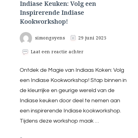
Indiase Keuken: Volg een
Inspirerende Indiase
Kookworkshop!
simongoyens
29 juni 2025
op
Laat een reactie achter
Ontdek
de
Ontdek de Magie van Indiaas Koken: Volg
Geheimen
van
een Indiase Kookworkshop! Stap binnen in
de
Indiase
de kleurrijke en geurige wereld van de
Keuken:
Indiase keuken door deel te nemen aan
Volg
een
een inspirerende Indiase kookworkshop.
Inspirerende
Tijdens deze workshop maak …
Indiase
Kookworkshop!