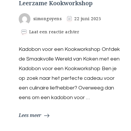
Leerzame Kookworkshop
simongoyens
22 juni 2025
op
Laat een reactie achter
Originele
Kadobon
Kadobon voor een Kookworkshop Ontdek
voor
een
de Smaakvolle Wereld van Koken met een
Leerzame
Kookworkshop
Kadobon voor een Kookworkshop Ben je
op zoek naar het perfecte cadeau voor
een culinaire liefhebber? Overweeg dan
eens om een kadobon voor …
Lees meer