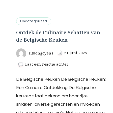
Uncategorized
Ontdek de Culinaire Schatten van
de Belgische Keuken
simongoyens
21 juni 2025
op
Laat een reactie achter
Ontdek
de
De Belgische Keuken De Belgische Keuken:
Culinaire
Schatten
Een Culinaire Ontdekking De Belgische
van
de
keuken staat bekend om haar rijke
Belgische
smaken, diverse gerechten en invloeden
Keuken
uit verschillende regio’s. Het is een culinaire