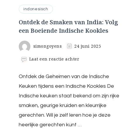
indonesisch
Ontdek de Smaken van India: Volg
een Boeiende Indische Kookles
simongoyens
24 juni 2025
op
Laat een reactie achter
Ontdek
de
Ontdek de Geheimen van de Indische
Smaken
van
Keuken tijdens een Indische Kookles De
India:
Volg
Indische keuken staat bekend om zijn rijke
een
smaken, geurige kruiden en kleurrijke
Boeiende
Indische
gerechten. Wil je zelf leren hoe je deze
Kookles
heerlijke gerechten kunt …