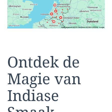
van
de
Indische
Keuken
Tijdens
Onze
Kookworkshop
Ontdek de
Magie van
Indiase
Smaak