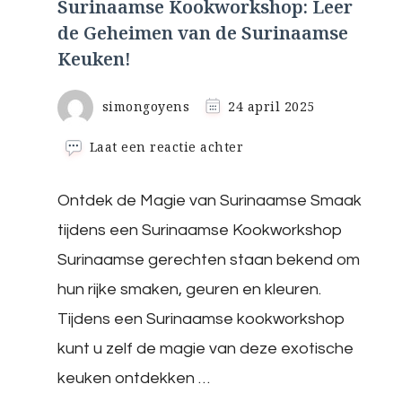
Surinaamse Kookworkshop: Leer
de Geheimen van de Surinaamse
Keuken!
simongoyens
24 april 2025
op
Laat een reactie achter
Ontdek
de
Ontdek de Magie van Surinaamse Smaak
Magie
van
tijdens een Surinaamse Kookworkshop
een
Surinaamse
Surinaamse gerechten staan bekend om
Kookworkshop:
hun rijke smaken, geuren en kleuren.
Leer
de
Tijdens een Surinaamse kookworkshop
Geheimen
kunt u zelf de magie van deze exotische
van
de
keuken ontdekken …
Surinaamse