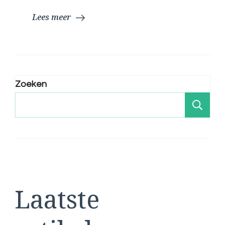
Keuken!
Lees meer
Zoeken
Zo
Laatste