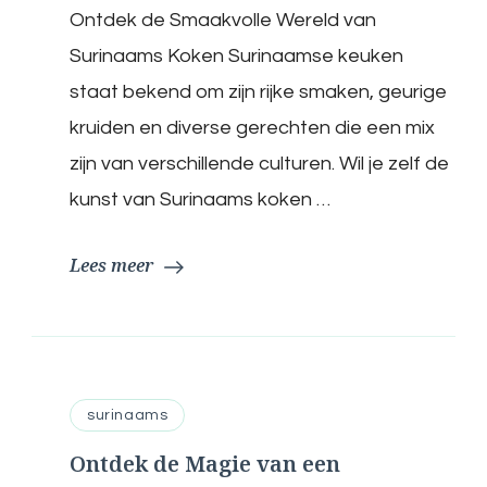
Ontdek de Smaakvolle Wereld van
Smaakvolle
Wereld
Surinaams Koken Surinaamse keuken
van
Surinaams
staat bekend om zijn rijke smaken, geurige
Koken
kruiden en diverse gerechten die een mix
met
een
zijn van verschillende culturen. Wil je zelf de
Kookcursus
kunst van Surinaams koken …
Lees meer
surinaams
Ontdek de Magie van een