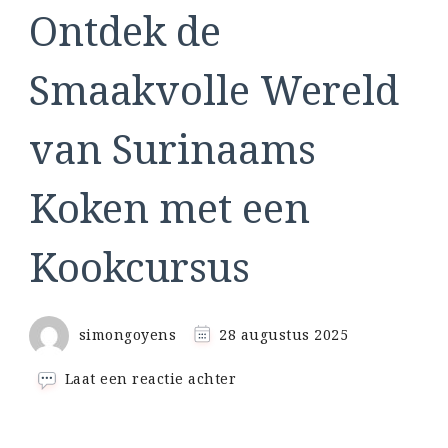
Ontdek de
Smaakvolle Wereld
van Surinaams
Koken met een
Kookcursus
simongoyens
28 augustus 2025
op
Laat een reactie achter
Ontdek
de
Smaakvolle