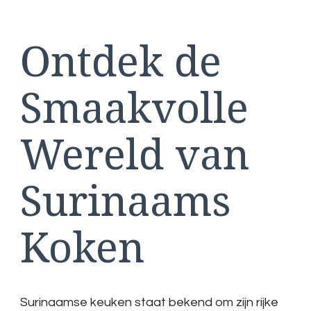
Wereld
van
Ontdek de
Surinaams
Koken
met
een
Smaakvolle
Kookcursus
Wereld van
Surinaams
Koken
Surinaamse keuken staat bekend om zijn rijke