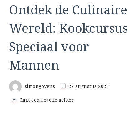
Ontdek de Culinaire
Wereld: Kookcursus
Speciaal voor
Mannen
simongoyens
27 augustus 2025
op
Laat een reactie achter
Ontdek
de
Culinaire
Wereld:
Kookcursus
Speciaal