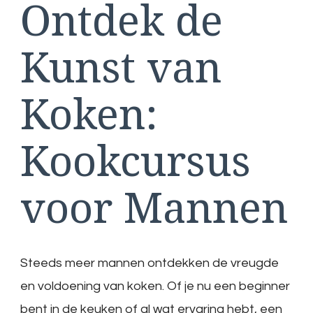
Ontdek de
voor
Mannen
Kunst van
Koken:
Kookcursus
voor Mannen
Steeds meer mannen ontdekken de vreugde
en voldoening van koken. Of je nu een beginner
bent in de keuken of al wat ervaring hebt, een