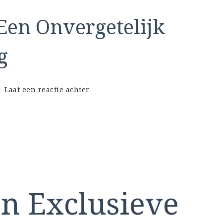
 Een Onvergetelijk
g
op
Laat een reactie achter
Exclusief
Genieten:
Een
Onvergetelijk
Privé
Diner
Ervaring
en Exclusieve