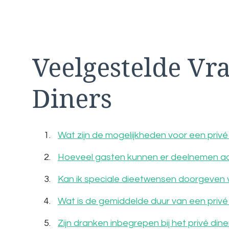
Veelgestelde Vr
Diners
Wat zijn de mogelijkheden voor een privé
Hoeveel gasten kunnen er deelnemen aan
Kan ik speciale dieetwensen doorgeven v
Wat is de gemiddelde duur van een privé
Zijn dranken inbegrepen bij het privé din