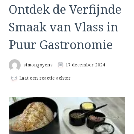
Ontdek de Verfijnde
Smaak van Vlass in
Puur Gastronomie
simongoyens
17 december 2024
op
Laat een reactie achter
Ontdek
de
Verfijnde
Smaak
van
Vlass
in
Puur