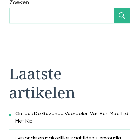
Zoeken
Zo
Laatste
artikelen
Ontdek De Gezonde Voordelen Van Een Maaltijd
Met Kip
Gezonde en Makkelijke Maaltijden: Eenvoudig