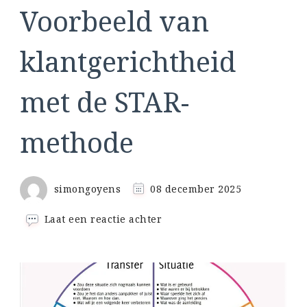
Voorbeeld van
klantgerichtheid
met de STAR-
methode
simongoyens
08 december 2025
op
Laat een reactie achter
Voorbeeld
van
klantgerichtheid
met
de
STAR-