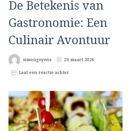
De Betekenis van
Gastronomie: Een
Culinair Avontuur
simongoyens
20 maart 2026
op
Laat een reactie achter
De
Betekenis
van
Gastronomie:
Een
Culinair
Avontuur