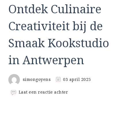
Ontdek Culinaire
Creativiteit bij de
Smaak Kookstudio
in Antwerpen
simongoyens
03 april 2025
op
Laat een reactie achter
Ontdek
Culinaire
Creativiteit
bij
de
Smaak