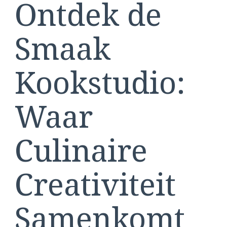
Ontdek de
Kookstudio
in
Antwerpen
Smaak
Kookstudio:
Waar
Culinaire
Creativiteit
Samenkomt