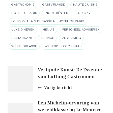
GASTRONOMIE
GASTVRIJHEID
HAUTE CUISINE
HÔTEL DE PARIS
INGREDIËNTEN
LOUIS XV
LOUIS XV ALAIN DUCASSE À L HÔTEL DE PARIS
LUXE DINEREN
MENU'S
PERSONEEL ADVISEREN
RESTAURANT
SERVICE
VERFIJNING
WERELDKLASSE
WIJN-SPIJS COMBINATIE
Berichtnavigatie
Verfijnde Kunst: De Essentie
van Luftung Gastronomi
Vorig bericht
Een Michelin-ervaring van
wereldklasse bij Le Meurice