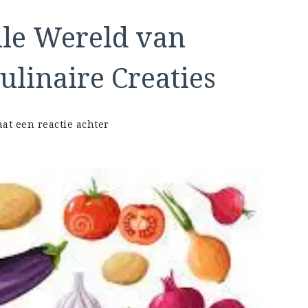
le Wereld van
linaire Creaties
op
aat een reactie achter
Ontdek
de
Smaakvolle
Wereld
van
Seizoensgebonden
Culinaire
Creaties