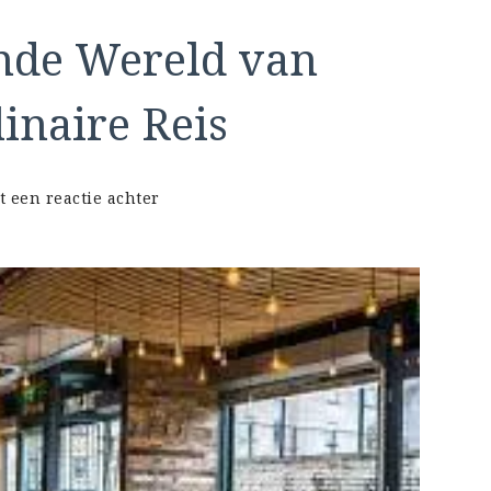
nde Wereld van
inaire Reis
op
t een reactie achter
Ontdek
de
Betoverende
Wereld
van
Restaurants:
Een
Culinaire
Reis