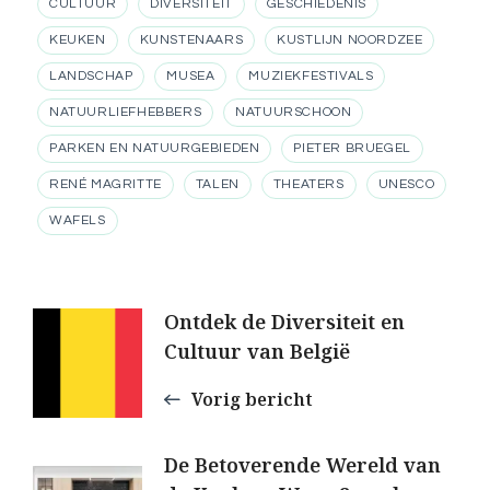
CULTUUR
DIVERSITEIT
GESCHIEDENIS
KEUKEN
KUNSTENAARS
KUSTLIJN NOORDZEE
LANDSCHAP
MUSEA
MUZIEKFESTIVALS
NATUURLIEFHEBBERS
NATUURSCHOON
PARKEN EN NATUURGEBIEDEN
PIETER BRUEGEL
RENÉ MAGRITTE
TALEN
THEATERS
UNESCO
WAFELS
Berichtnavigatie
Ontdek de Diversiteit en
Cultuur van België
Vorig bericht
De Betoverende Wereld van