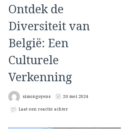
Ontdek de
Diversiteit van
België: Een
Culturele
Verkenning
simongoyens
20 mei 2024
op
Laat een reactie achter
Ontdek
de
Diversiteit