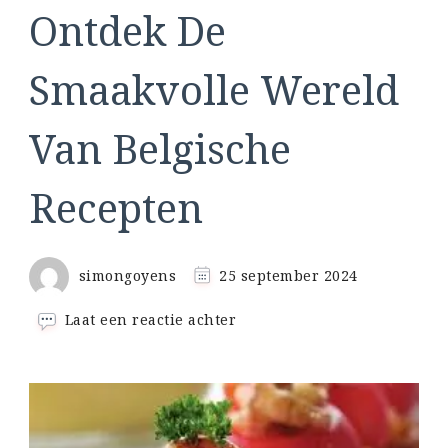
Ontdek De
Smaakvolle Wereld
Van Belgische
Recepten
simongoyens
25 september 2024
op
Laat een reactie achter
Ontdek
De
Smaakvolle
Wereld
Van
Belgische