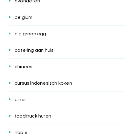
avondeten
belgium
big green egg
catering aan huis
chinees
cursus indonesisch koken
diner
foodtruck huren
hapje