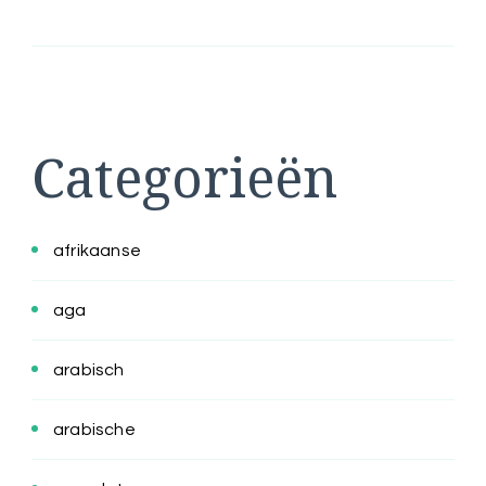
Categorieën
afrikaanse
aga
arabisch
arabische