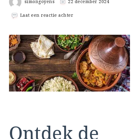
simongoyens
22 december 2024
op
Laat een reactie achter
Betoverende
Workshop
Marokkaans
Koken:
Ontdek
de
Magie
van
de
Marokkaanse
Keuken
Ontdek de