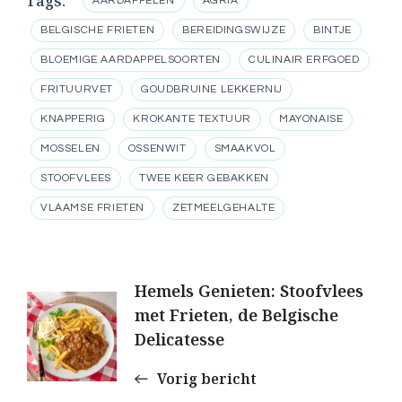
Tags:
AARDAPPELEN
AGRIA
BELGISCHE FRIETEN
BEREIDINGSWIJZE
BINTJE
BLOEMIGE AARDAPPELSOORTEN
CULINAIR ERFGOED
FRITUURVET
GOUDBRUINE LEKKERNIJ
KNAPPERIG
KROKANTE TEXTUUR
MAYONAISE
MOSSELEN
OSSENWIT
SMAAKVOL
STOOFVLEES
TWEE KEER GEBAKKEN
VLAAMSE FRIETEN
ZETMEELGEHALTE
Berichtnavigatie
Hemels Genieten: Stoofvlees
met Frieten, de Belgische
Delicatesse
Vorig bericht