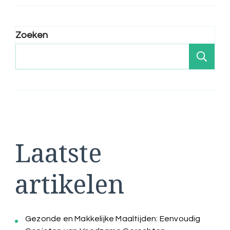
Zoeken
Zo
Laatste
artikelen
Gezonde en Makkelijke Maaltijden: Eenvoudig