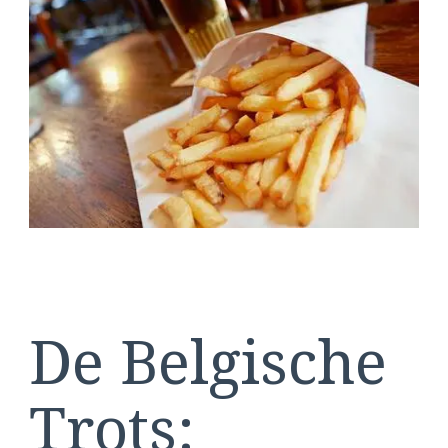
van
Vlaamse
Frieten:
Een
Culinaire
Trots
van
België
De Belgische
Trots: