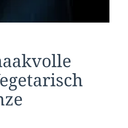
aakvolle
egetarisch
nze