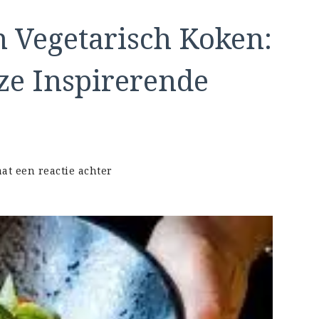
 Vegetarisch Koken:
nze Inspirerende
op
aat een reactie achter
Ontdek
de
Kunst
van
Vegetarisch
Koken:
Schrijf
je
in