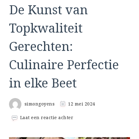
De Kunst van
Topkwaliteit
Gerechten:
Culinaire Perfectie
in elke Beet
simongoyens
12 mei 2024
op
Laat een reactie achter
De
Kunst
van