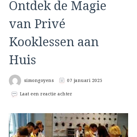
Ontdek de Magie
van Privé
Kooklessen aan
Huis
simongoyens
07 januari 2025
op
Laat een reactie achter
Ontdek
de
Magie
van
Privé
Kooklessen