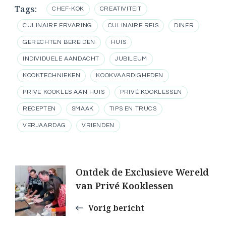
Tags:
CHEF-KOK
CREATIVITEIT
CULINAIRE ERVARING
CULINAIRE REIS
DINER
GERECHTEN BEREIDEN
HUIS
INDIVIDUELE AANDACHT
JUBILEUM
KOOKTECHNIEKEN
KOOKVAARDIGHEDEN
PRIVE KOOKLES AAN HUIS
PRIVÉ KOOKLESSEN
RECEPTEN
SMAAK
TIPS EN TRUCS
VERJAARDAG
VRIENDEN
Berichtnavigatie
Ontdek de Exclusieve Wereld
van Privé Kooklessen
Vorig bericht