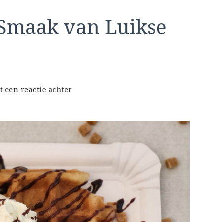
Smaak van Luikse
op
t een reactie achter
Ontdek
de
Hemelse
Smaak
van
Luikse
Wafels