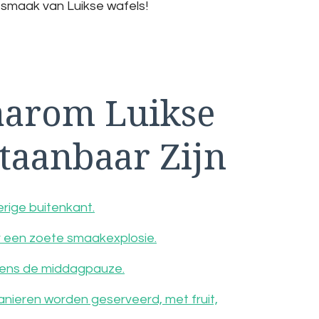
e smaak van Luikse wafels!
aarom Luikse
taanbaar Zijn
rige buitenkant.
oor een zoete smaakexplosie.
ijdens de middagpauze.
anieren worden geserveerd, met fruit,