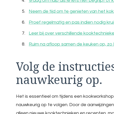
Vraag om hulp als je iets niet begrijpt of 
Neem de tijd om te genieten van het kok
Proef regelmatig en pas indien nodig kru
Leer bij over verschillende kooktechniek
Ruim na afloop samen de keuken op, zo bli
Volg de instructie
nauwkeurig op.
Het is essentieel om tijdens een kookworkshop b
nauwkeurig op te volgen. Door de aanwijzingen 
alleen nieuwe kooktechnieken en recepten, maar