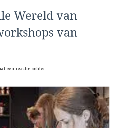
le Wereld van
workshops van
op
aat een reactie achter
Ontdek
de
Smaakvolle
Wereld
van
Koken
met
de
Kookworkshops