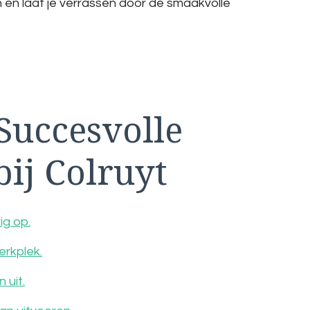
l in en laat je verrassen door de smaakvolle
Succesvolle
ij Colruyt
ig op.
rkplek.
 uit.