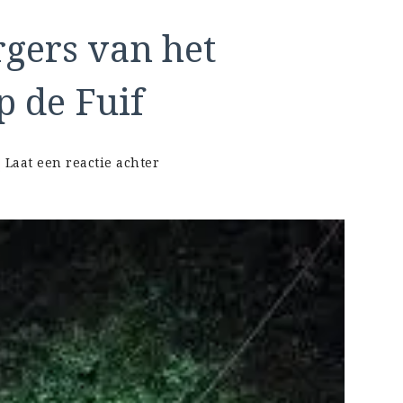
gers van het
 de Fuif
op
Laat een reactie achter
Smaakvolle
Hamburgers
van
het
Hamburgerkraam
op
de
Fuif