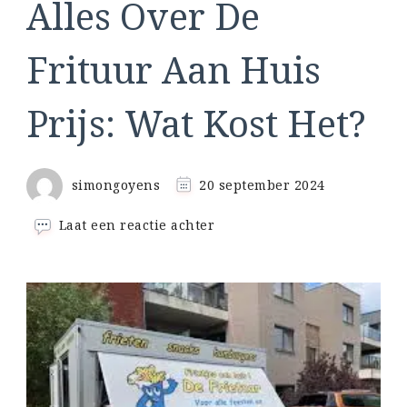
Alles Over De
Frituur Aan Huis
Prijs: Wat Kost Het?
simongoyens
20 september 2024
op
Laat een reactie achter
Alles
Over
De
Frituur
Aan
Huis
Prijs:
Wat
Kost