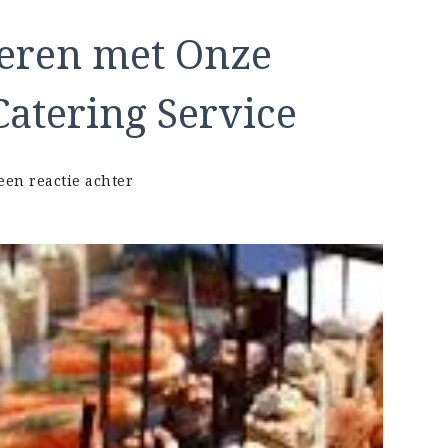
teren met Onze
Catering Service
op
een reactie achter
Laat
Uw
Feest
Schitteren
met
Onze
Professionele
Feest
Catering
Service