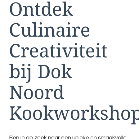
Ontdek
Noord
Kookworkshop
Culinaire
Creativiteit
bij Dok
Noord
Kookworksho
Ben je op zoek naar een unieke en smaakvolle