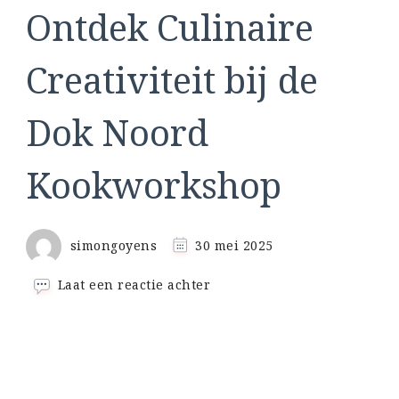
Ontdek Culinaire
Creativiteit bij de
Dok Noord
Kookworkshop
simongoyens
30 mei 2025
op
Laat een reactie achter
Ontdek
Culinaire
Creativiteit
bij
de
Dok