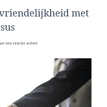
vriendelijkheid met
rsus
op
aat een reactie achter
Ontwikkel
uw
Klantvriendelijkheid
met
een
Interactieve
Cursus