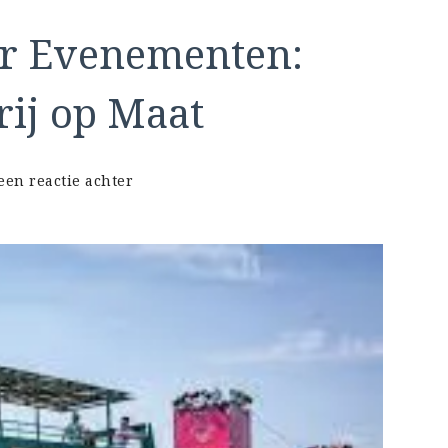
or Evenementen:
rij op Maat
op
een reactie achter
Unieke
Catering
voor
Evenementen:
Culinaire
Verwennerij
op
Maat