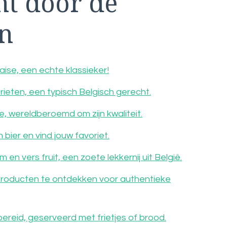
ht door de
en
ise, een echte klassieker!
rieten, een typisch Belgisch gerecht.
, wereldberoemd om zijn kwaliteit.
bier en vind jouw favoriet.
en vers fruit, een zoete lekkernij uit België.
producten te ontdekken voor authentieke
ereid, geserveerd met frietjes of brood.