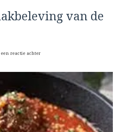
aakbeleving van de
op
 een reactie achter
Ontdek
de
Rijke
Smaakbeleving
van
de
Belgische
Keuken