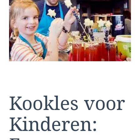
van
Koken!
Kookles voor
Kinderen: