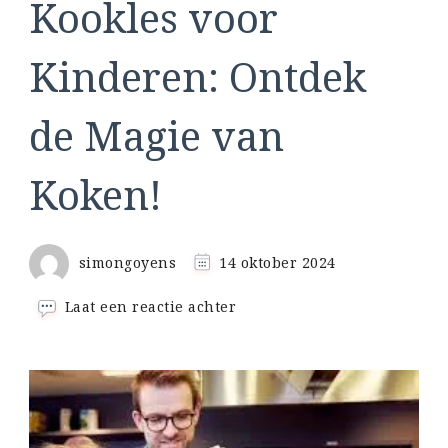
Kookles voor
Kinderen: Ontdek
de Magie van
Koken!
simongoyens
14 oktober 2024
op
Laat een reactie achter
Kookles
voor
Kinderen:
Ontdek
de
Magie