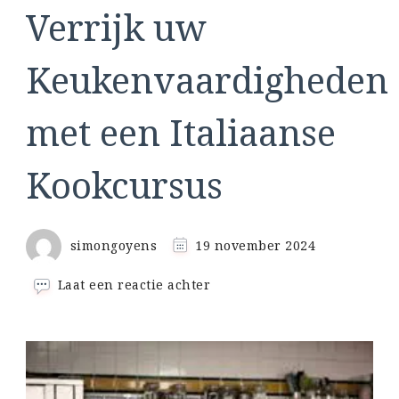
Verrijk uw
Keukenvaardigheden
met een Italiaanse
Kookcursus
simongoyens
19 november 2024
op
Laat een reactie achter
Verrijk
uw
Keukenvaardigheden
met
een
Italiaanse