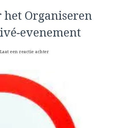
r het Organiseren
rivé-evenement
op
Laat een reactie achter
Privefeest:
Tips
voor
het
Organiseren
van
een
Geslaagd
Privé-
evenement